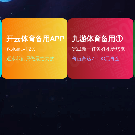
每周检查油箱油位，如进行液压系统维修后也应检查，
体会官方网页版
13649244489 13309207230
02883@qq.com 备案号：
陕ICP备16016258号-2
RSS
XML
网站地图
城
新城区长乐西路128号华东万悦城1幢
西
咸阳
技术支持：
开云官方网址
|
华体会官方网页版
|
米兰官方站网页版在线登入
|
华体会