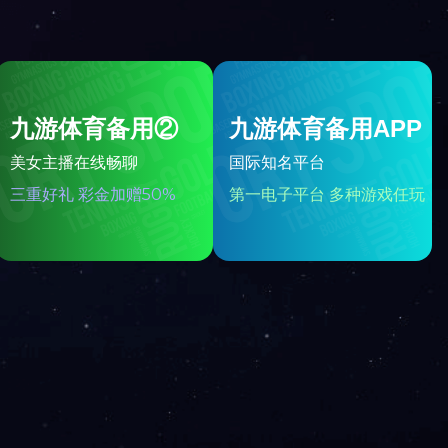
市分站
:
陕西
咸阳
线上平台(集团)官方网站
|
多宝app·平台（中国）官方下载_多宝（中国）