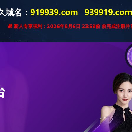
备制造
光切割机
卷板机
刨槽机
产品中心
用户
解决方案
解决方案
客户见证