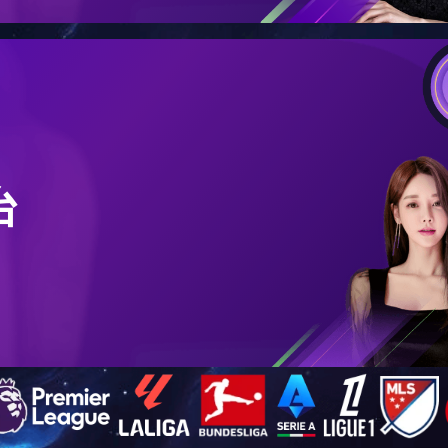
陕西华体会(中国)在使用中需要注意什么？
每次华体会(中国)换油时，过滤器应更换或彻底清洗;机床
有相关报警或油质不干净等其它过滤器异常，应更换;油箱
上的空气过滤器，每3个月进行检查清洗，较好1年更换。