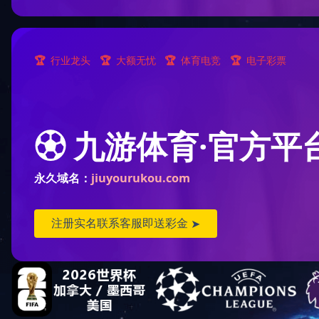
陕西折弯机的槽宽怎么选择？
陕西折弯机的槽宽要根据你需要的折弯圆角和材料来决
定。一般情况下是折弯板材的6~8倍，折弯半径要求越小，
下刀槽相应要小一些。折弯机模具下模槽宽都是按照1:8的