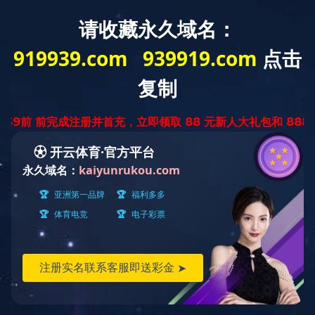
欢迎访问华体会官方网页版官方网站！
多年专注机床设备制造
华体会官方网页
华体会(中国)
折弯机
激光切割机
版首页
4米铝单板华体会(中国)安装调试结束，效果
杠杠滴
所属分类：工地配件行业 发布时间： 2021-09-28 作者：admi