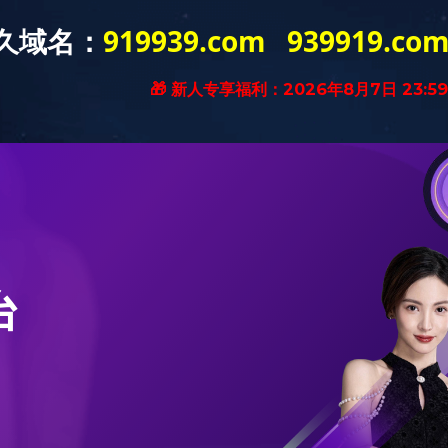
备制造
光切割机
卷板机
刨槽机
产品中心
用户
如何选择合适的折弯机设备以及购买数控折
所属分类：常见问题解答 发布时间： 2021-04-10 作者：ad