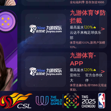
在购买折弯机时会将它们作为综合考虑因素。因
。当然，作为决策者，有责任详细了解设备的性
旦选择不当，生产成本就会上升，折弯机无法收回预
，但是，有些人从来没有买过，所以不明白，那么，
场上有许多型号，因此价格是不同的。在购买时，我
料数显华体会(中国)
它的工作效果不同，所以在购买折弯机时应该根据