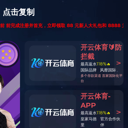
网站地图 /
在线留言 /
联系我们
全国咨询热线
13649244489
案例
新闻中心
关于华体会官方
联系方式
网页版
返回
弯机的准备工作是什么？
min
二维码分享
分享到：