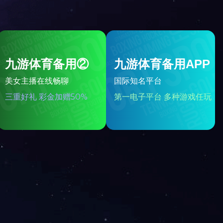
应该知道有三种商品可以比较。市场上有很多销售数
建议大家多问多看，试着测试数控折弯机的效果。
只有通过比较产品的质量、价格和效果，我们才能购
刨槽折弯主要工艺特点有哪些？华体会官方网页版小编告诉你~