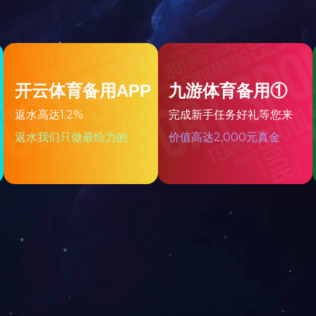
效果做出决定。
购买数控折弯机的准备工作是什么？除了注意价格和型号，我们还
网站，但也有一些劣质产品。那么，如何避免购买劣质产品呢？
好的方法是自己试用，真正的效果可以通过试用来检测。提示:
实用的产品。
体会官方网页版