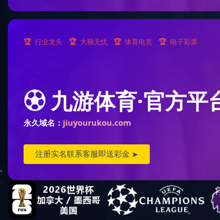
服
公司动态
陕西折
行业聚焦
此，可以从
能、加工范
期成本。因
常见问题解答
热门推荐
陕西数
数控折
购买数控折
1.数
陕西华体会(中国)生产
液压闸式陕西华
们应该注意